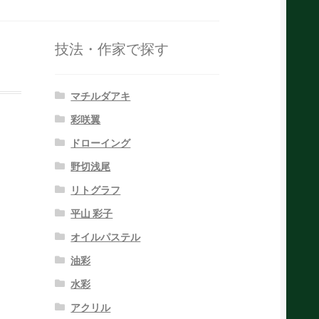
技法・作家で探す
マチルダアキ
彩咲翼
ドローイング
野切浅尾
リトグラフ
平山 彩子
オイルパステル
油彩
水彩
アクリル