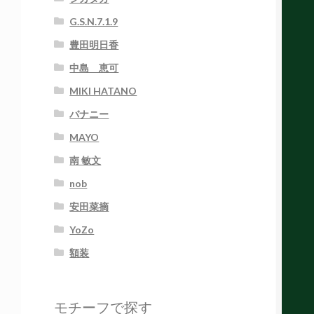
G.S.N.7.1.9
豊田明日香
中島 恵可
MIKI HATANO
バナニー
MAYO
南 敏文
nob
安田菜摘
YoZo
額装
モチーフで探す