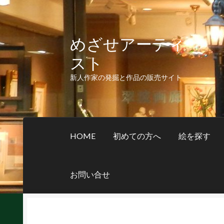
めざせアーティ
ナ
コ
ビ
ン
スト
ゲ
テ
ー
ン
新人作家の発掘と作品の販売サイト
シ
ツ
ョ
へ
ン
ス
へ
キ
HOME
初めての方へ
絵を探す
ス
ッ
キ
プ
ッ
お問い合せ
プ