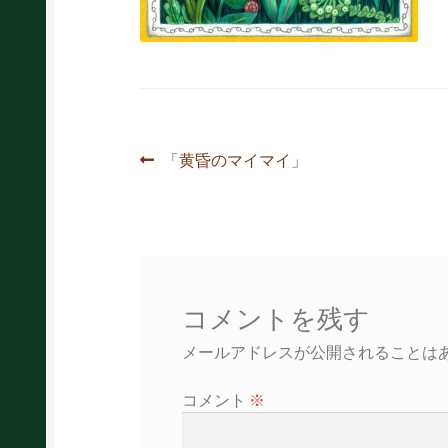
投
前
「黄昏のマイマイ」
の
稿
投
ナ
稿:
ビ
ゲ
コメントを残す
ー
メールアドレスが公開されることは
シ
コメント
※
ョ