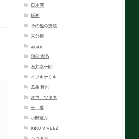
日本画
版画
その他の技法
未分類
azure
阿部 志乃
石井幸一郎
イツキナミキ
瓜生 哲也
オウ ツキキ
王 睿
小野蓮月
KIKU VIVE EZI
シガタカ