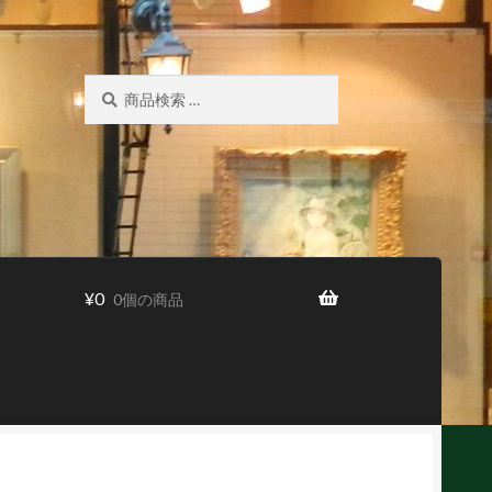
検
検
索
索
対
象:
¥
0
0個の商品