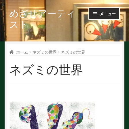
めざせアーティ
ナ
コ
メニュー
ビ
ン
スト
ゲ
テ
ー
ン
Ｑ＆Ａ
シ
ツ
ョ
へ
ホーム
ネズミの世界
ネズミの世界
お問い合せ
ン
ス
へ
キ
ネズミの世界
会社概要
ス
ッ
キ
プ
ッ
作家で探す
プ
作家申請
初めての方へ
絵を探す