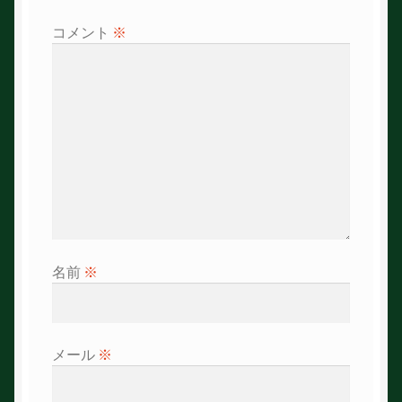
シ
コメント
※
ョ
ン
名前
※
メール
※