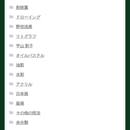
彩咲翼
ドローイング
野切浅尾
リトグラフ
平山 彩子
オイルパステル
油彩
水彩
アクリル
日本画
版画
その他の技法
未分類