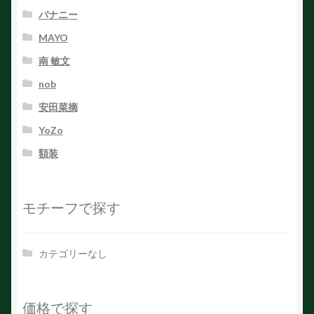
バナニー
MAYO
南 敏文
nob
安田菜摘
YoZo
額装
モチーフで探す
カテゴリーなし
価格で探す