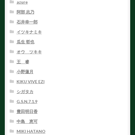
azure
阿部 志乃
石井幸一郎
イツキナミキ
瓜生 哲也
オウ ツキキ
王 睿
小野蓮月
KIKU VIVE EZI
シガタカ
G.S.N.7.1.9
豊田明日香
中島 恵可
MIKI HATANO