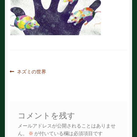
投
前
ネズミの世界
の
稿
投
ナ
稿:
ビ
コメントを残す
ゲ
メールアドレスが公開されることはありませ
ー
ん。
※
が付いている欄は必須項目です