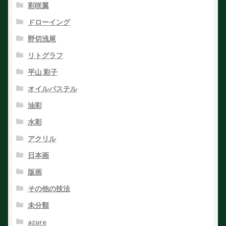
彩咲翼
ドローイング
野切浅尾
リトグラフ
平山 彩子
オイルパステル
油彩
水彩
アクリル
日本画
版画
その他の技法
未分類
azure