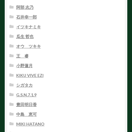
阿部 志乃
石井幸一郎
イツキナミキ
瓜生 哲也
オウ ツキキ
王 睿
小野蓮月
KIKU VIVE EZI
シガタカ
G.S.N.7.1.9
豊田明日香
中島 恵可
MIKI HATANO