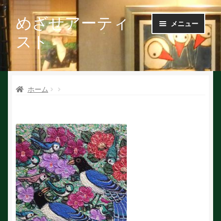
めざせアーティ
ナ
コ
メニュー
ビ
ン
スト
ゲ
テ
ー
ン
Ｑ＆Ａ
シ
ツ
ョ
へ
ホーム
お問い合せ
ン
ス
へ
キ
会社概要
ス
ッ
キ
プ
ッ
作家で探す
プ
作家申請
初めての方へ
絵を探す