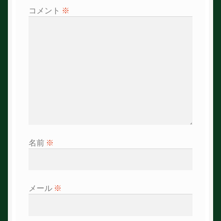
シ
コメント
※
ョ
ン
名前
※
メール
※