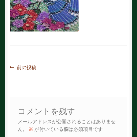
投
前
前の投稿
の
稿
投
ナ
稿:
ビ
コメントを残す
ゲ
メールアドレスが公開されることはありませ
ー
ん。
※
が付いている欄は必須項目です