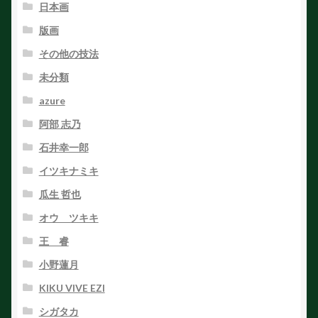
日本画
版画
その他の技法
未分類
azure
阿部 志乃
石井幸一郎
イツキナミキ
瓜生 哲也
オウ ツキキ
王 睿
小野蓮月
KIKU VIVE EZI
シガタカ