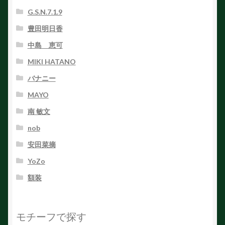
G.S.N.7.1.9
豊田明日香
中島 恵可
MIKI HATANO
バナニー
MAYO
南 敏文
nob
安田菜摘
YoZo
額装
モチーフで探す