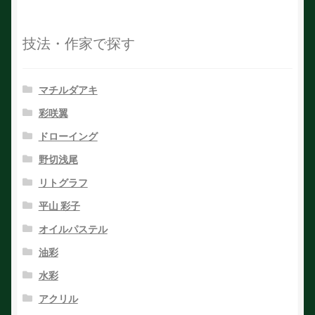
技法・作家で探す
マチルダアキ
彩咲翼
ドローイング
野切浅尾
リトグラフ
平山 彩子
オイルパステル
油彩
水彩
アクリル