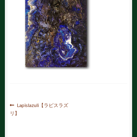
投
前
Lapislazuli【ラピスラズ
の
リ】
稿
投
ナ
稿: