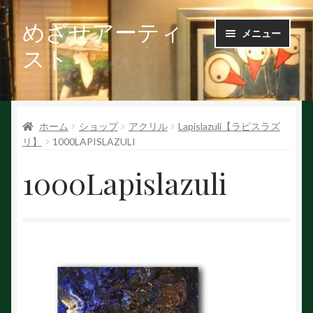
めざせアーティ
ナ
コ
メニュー
ビ
ン
スト
ゲ
テ
ー
ン
Ｑ＆Ａ
シ
ツ
ョ
へ
ホーム
ショップ
アクリル
Lapislazuli【ラピスラズ
お問い合せ
ン
ス
リ】
1000LAPISLAZULI
へ
キ
会社概要
ス
ッ
1000Lapislazuli
キ
プ
ッ
作家で探す
プ
作家申請
初めての方へ
絵を探す