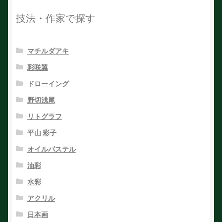
技法・作家で探す
マチルダアキ
彩咲翼
ドローイング
野切浅尾
リトグラフ
平山 彩子
オイルパステル
油彩
水彩
アクリル
日本画