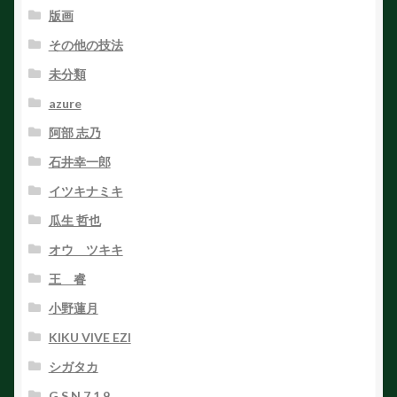
版画
その他の技法
未分類
azure
阿部 志乃
石井幸一郎
イツキナミキ
瓜生 哲也
オウ ツキキ
王 睿
小野蓮月
KIKU VIVE EZI
シガタカ
G.S.N.7.1.9