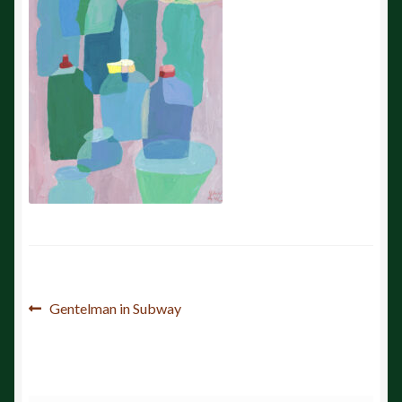
投
前
Gentelman in Subway
の
稿
投
ナ
稿: