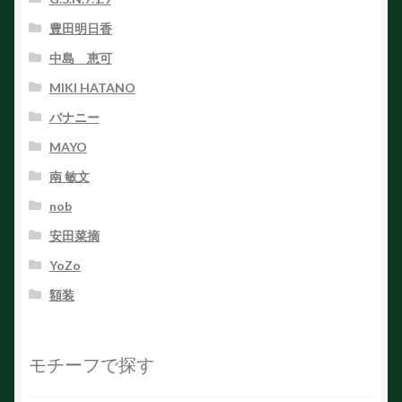
豊田明日香
中島 恵可
MIKI HATANO
バナニー
MAYO
南 敏文
nob
安田菜摘
YoZo
額装
モチーフで探す