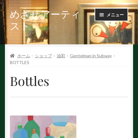
めざせアーティ
ナ
コ
メニュー
ビ
ン
スト
ゲ
テ
ー
ン
Ｑ＆Ａ
シ
ツ
ョ
へ
ホーム
ショップ
油彩
Gentelman in Subway
お問い合せ
ン
ス
BOTTLES
へ
キ
会社概要
ス
ッ
Bottles
キ
プ
ッ
作家で探す
プ
作家申請
初めての方へ
絵を探す