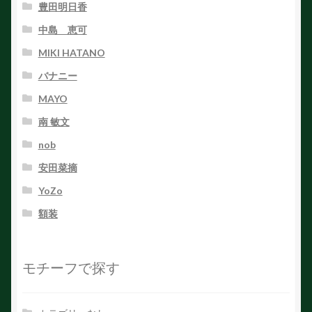
豊田明日香
中島 恵可
MIKI HATANO
バナニー
MAYO
南 敏文
nob
安田菜摘
YoZo
額装
モチーフで探す