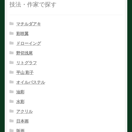
技法・作家で探す
マチルダアキ
彩咲翼
ドローイング
野切浅尾
リトグラフ
平山 彩子
オイルパステル
油彩
水彩
アクリル
日本画
版画