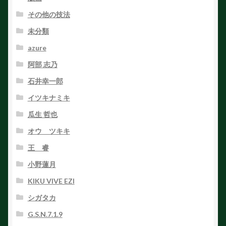
その他の技法
未分類
azure
阿部 志乃
石井幸一郎
イツキナミキ
瓜生 哲也
オウ ツキキ
王 睿
小野蓮月
KIKU VIVE EZI
シガタカ
G.S.N.7.1.9