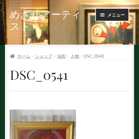
めざせアーティ
ナ
コ
メニュー
ビ
ン
スト
ゲ
テ
ー
ン
Ｑ＆Ａ
シ
ツ
ョ
へ
ホーム
ショップ
油彩
人物
DSC_0541
お問い合せ
ン
ス
へ
キ
DSC_0541
会社概要
ス
ッ
キ
プ
ッ
作家で探す
プ
作家申請
初めての方へ
絵を探す