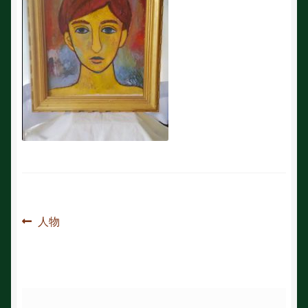
投
前
人物
の
稿
投
ナ
稿:
ビ