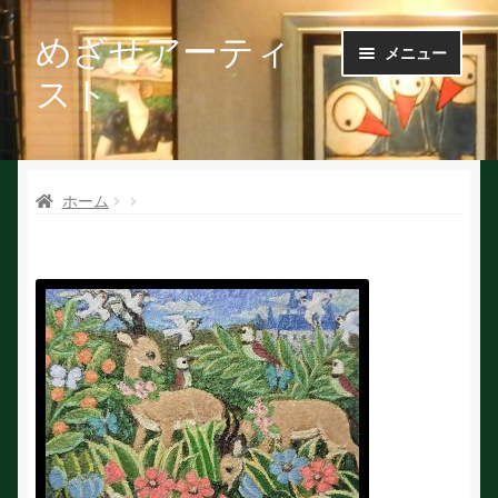
めざせアーティ
ナ
コ
メニュー
ビ
ン
スト
ゲ
テ
ー
ン
Ｑ＆Ａ
シ
ツ
ョ
へ
ホーム
お問い合せ
ン
ス
へ
キ
会社概要
ス
ッ
キ
プ
ッ
作家で探す
プ
作家申請
初めての方へ
絵を探す