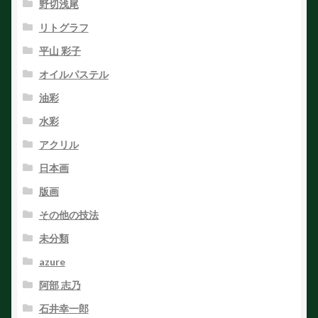
野切浅尾
リトグラフ
平山 彩子
オイルパステル
油彩
水彩
アクリル
日本画
版画
その他の技法
未分類
azure
阿部 志乃
石井幸一郎