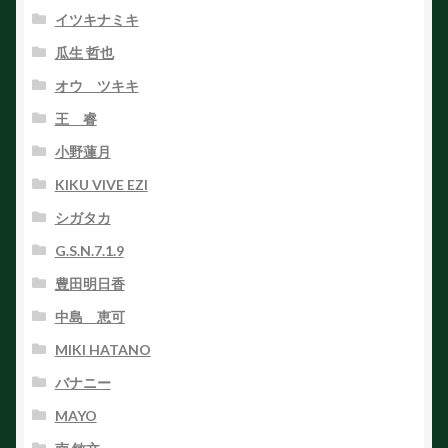
イツキナミキ
瓜生 哲也
オウ ツキキ
王 睿
小野蓮月
KIKU VIVE EZI
シガタカ
G.S.N.7.1.9
豊田明日香
中島 恵可
MIKI HATANO
バナニー
MAYO