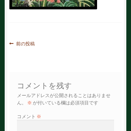
投
前
前の投稿
の
稿
投
ナ
稿:
ビ
コメントを残す
ゲ
メールアドレスが公開されることはありませ
ー
ん。
※
が付いている欄は必須項目です
シ
コメント
※
ョ