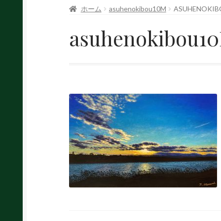
ホーム
asuhenokibou10M
ASUHENOKIB
asuhenokibou1