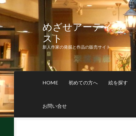
めざせアーティ
ナ
コ
ビ
ン
スト
ゲ
テ
ー
ン
新人作家の発掘と作品の販売サイト
シ
ツ
ョ
へ
ン
ス
へ
キ
HOME
初めての方へ
絵を探す
ス
ッ
キ
プ
ッ
お問い合せ
プ