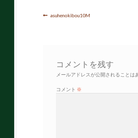
投
前
asuhenokibou10M
の
稿
投
ナ
稿:
ビ
ゲ
コメントを残す
ー
メールアドレスが公開されることは
シ
コメント
※
ョ
ン