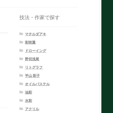
技法・作家で探す
マチルダアキ
彩咲翼
ドローイング
野切浅尾
リトグラフ
平山 彩子
オイルパステル
油彩
水彩
アクリル