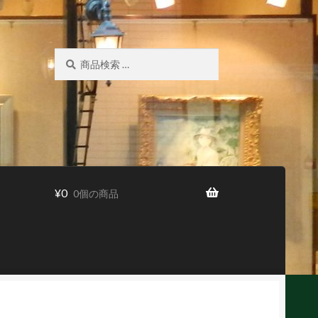
検
検
索
索
対
象:
¥
0
0個の商品