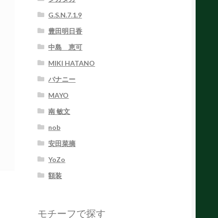
G.S.N.7.1.9
豊田明日香
中島 恵可
MIKI HATANO
バナニー
MAYO
南 敏文
nob
安田菜摘
YoZo
額装
モチーフで探す