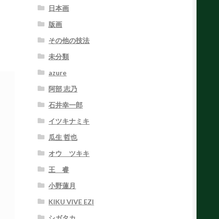
日本画
版画
その他の技法
未分類
azure
阿部 志乃
石井幸一郎
イツキナミキ
瓜生 哲也
オウ ツキキ
王 睿
小野蓮月
KIKU VIVE EZI
シガタカ