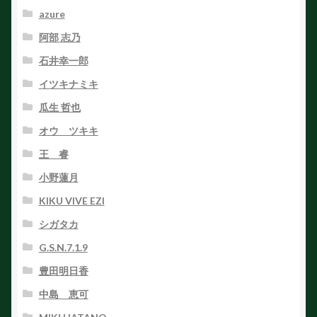
azure
阿部 志乃
石井幸一郎
イツキナミキ
瓜生 哲也
オウ ツキキ
王 睿
小野蓮月
KIKU VIVE EZI
シガタカ
G.S.N.7.1.9
豊田明日香
中島 恵可