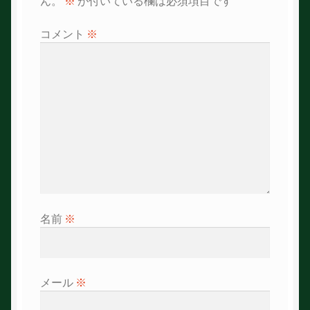
ん。
※
が付いている欄は必須項目です
シ
コメント
※
ョ
ン
名前
※
メール
※