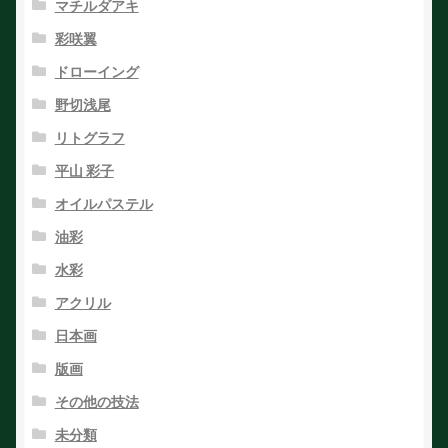
マチルダアキ
彩咲翼
ドローイング
野切浅尾
リトグラフ
平山 彩子
オイルパステル
油彩
水彩
アクリル
日本画
版画
その他の技法
未分類