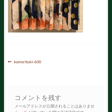
投
前
kumorituki-600
の
稿
投
ナ
稿:
ビ
コメントを残す
ゲ
メールアドレスが公開されることはありませ
ー