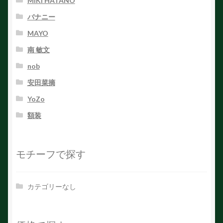
MIKI HATANO
バナニー
MAYO
南 敏文
nob
安田菜摘
YoZo
額装
モチーフで探す
カテゴリーなし