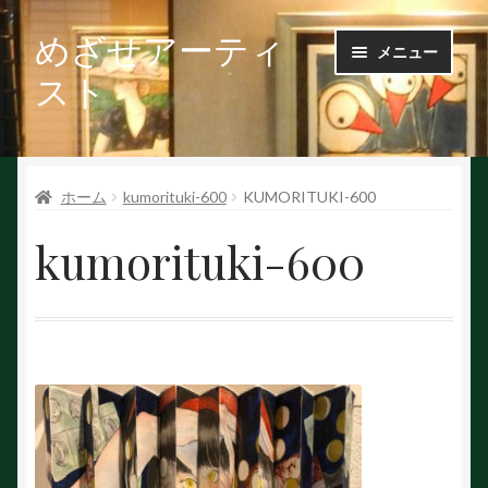
めざせアーティ
ナ
コ
メニュー
ビ
ン
スト
ゲ
テ
ー
ン
Ｑ＆Ａ
シ
ツ
ョ
へ
ホーム
kumorituki-600
KUMORITUKI-600
お問い合せ
ン
ス
へ
キ
kumorituki-600
会社概要
ス
ッ
キ
プ
ッ
作家で探す
プ
作家申請
初めての方へ
絵を探す