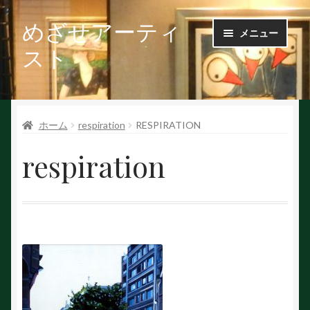
めざせアーティ
ナ
コ
メニュー
ビ
ン
スト
ゲ
テ
ー
ン
Ｑ＆Ａ
シ
ツ
ョ
へ
ホーム
respiration
RESPIRATION
お問い合せ
ン
ス
へ
キ
respiration
会社概要
ス
ッ
キ
プ
ッ
作家で探す
プ
作家申請
初めての方へ
絵を探す