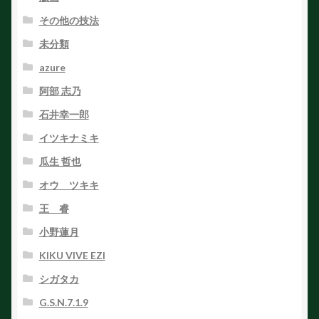
その他の技法
未分類
azure
阿部 志乃
石井幸一郎
イツキナミキ
瓜生 哲也
オウ ツキキ
王 睿
小野蓮月
KIKU VIVE EZI
シガタカ
G.S.N.7.1.9