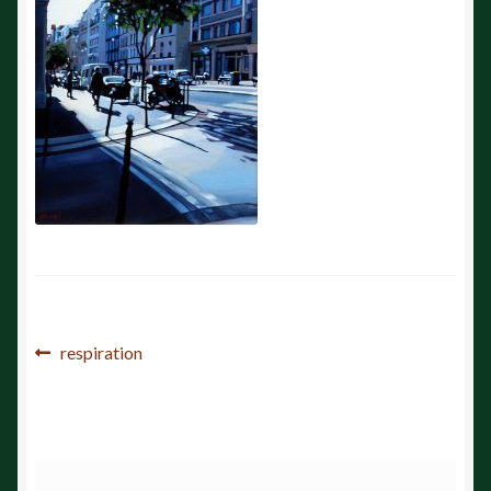
投
前
respiration
の
稿
投
ナ
稿:
ビ