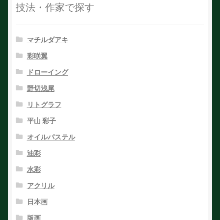
技法・作家で探す
マチルダアキ
彩咲翼
ドローイング
野切浅尾
リトグラフ
平山 彩子
オイルパステル
油彩
水彩
アクリル
日本画
版画