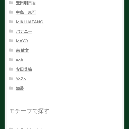
豊田明日香
中島 恵可
MIKI HATANO
バナニー
MAYO
南 敏文
nob
安田菜摘
YoZo
額装
モチーフで探す