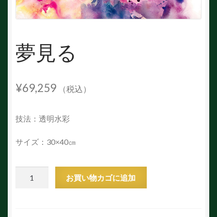
夢見る
¥
69,259
（税込）
技法：透明水彩
サイズ：30×40㎝
夢
お買い物カゴに追加
見
る
個