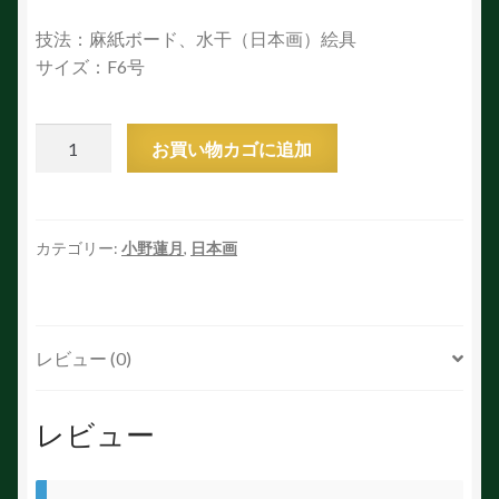
技法：麻紙ボード、水干（日本画）絵具
サイズ：F6号
大
お買い物カゴに追加
日
如
来
個
カテゴリー:
小野蓮月
,
日本画
レビュー (0)
レビュー