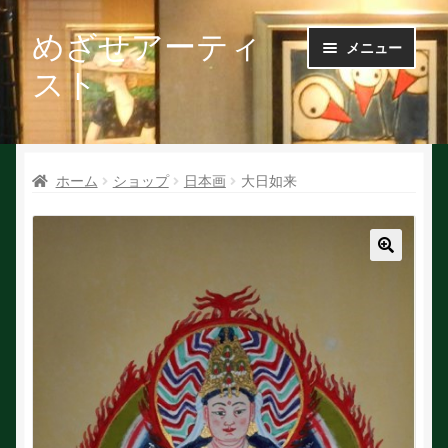
めざせアーティ
ナ
コ
メニュー
ビ
ン
スト
ゲ
テ
ー
ン
Ｑ＆Ａ
シ
ツ
ョ
へ
ホーム
ショップ
日本画
大日如来
お問い合せ
ン
ス
へ
キ
会社概要
ス
ッ
キ
プ
🔍
ッ
作家で探す
プ
作家申請
初めての方へ
絵を探す