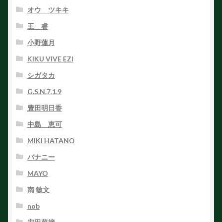
オウ ツキキ
王 睿
小野蓮月
KIKU VIVE EZI
シガタカ
G.S.N.7.1.9
豊田明日香
中島 恵可
MIKI HATANO
バナニー
MAYO
南 敏文
nob