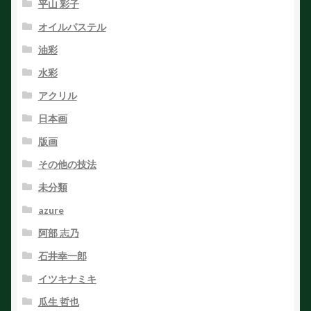
平山 彩子
オイルパステル
油彩
水彩
アクリル
日本画
版画
その他の技法
未分類
azure
阿部 志乃
石井幸一郎
イツキナミキ
瓜生 哲也