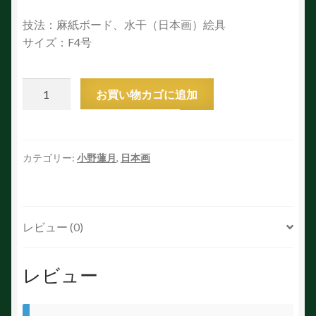
技法：麻紙ボード、水干（日本画）絵具
サイズ：F4号
虚
お買い物カゴに追加
空
蔵
菩
薩
カテゴリー:
小野蓮月
,
日本画
個
レビュー (0)
レビュー