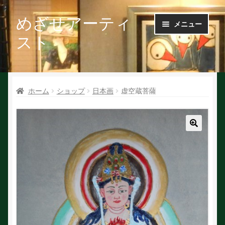
めざせアーティ
ナ
コ
メニュー
ビ
ン
スト
ゲ
テ
ー
ン
Ｑ＆Ａ
シ
ツ
ョ
へ
ホーム
ショップ
日本画
虚空蔵菩薩
お問い合せ
ン
ス
へ
キ
会社概要
ス
ッ
キ
プ
🔍
ッ
作家で探す
プ
作家申請
初めての方へ
絵を探す