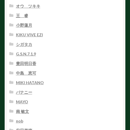
オウ ツキキ
王 睿
小野蓮月
KIKU VIVE EZI
シガタカ
G.S.N.7.1.9
豊田明日香
中島 恵可
MIKI HATANO
バナニー
MAYO
南 敏文
nob