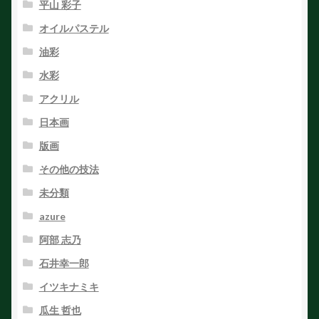
平山 彩子
オイルパステル
油彩
水彩
アクリル
日本画
版画
その他の技法
未分類
azure
阿部 志乃
石井幸一郎
イツキナミキ
瓜生 哲也