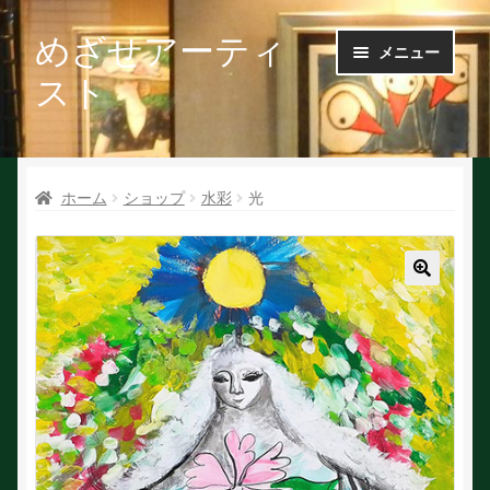
めざせアーティ
ナ
コ
メニュー
ビ
ン
スト
ゲ
テ
ー
ン
Ｑ＆Ａ
シ
ツ
ョ
へ
ホーム
ショップ
水彩
光
お問い合せ
ン
ス
へ
キ
会社概要
ス
ッ
キ
プ
🔍
ッ
作家で探す
プ
作家申請
初めての方へ
絵を探す