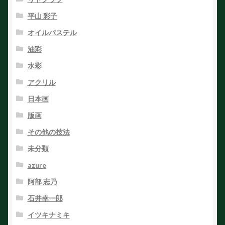
平山 彩子
オイルパステル
油彩
水彩
アクリル
日本画
版画
その他の技法
未分類
azure
阿部 志乃
石井幸一郎
イツキナミキ