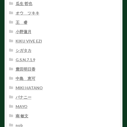
瓜生 哲也
オウ ツキキ
王 睿
小野蓮月
KIKU VIVE EZI
シガタカ
G.S.N.7.1.9
豊田明日香
中島 恵可
MIKI HATANO
バナニー
MAYO
南 敏文
nob