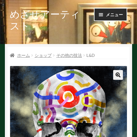
めざせアーティ
ナ
コ
メニュー
ビ
ン
スト
ゲ
テ
ー
ン
Ｑ＆Ａ
シ
ツ
ョ
へ
ホーム
ショップ
その他の技法
L&D
お問い合せ
ン
ス
へ
キ
会社概要
ス
ッ
キ
プ
🔍
ッ
作家で探す
プ
作家申請
初めての方へ
絵を探す