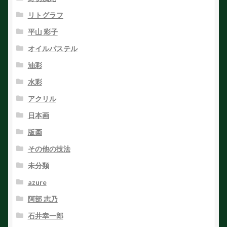
リトグラフ
平山 彩子
オイルパステル
油彩
水彩
アクリル
日本画
版画
その他の技法
未分類
azure
阿部 志乃
石井幸一郎