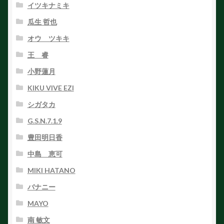
イツキナミキ
瓜生 哲也
オウ ツキキ
王 睿
小野蓮月
KIKU VIVE EZI
シガタカ
G.S.N.7.1.9
豊田明日香
中島 恵可
MIKI HATANO
バナニー
MAYO
南 敏文