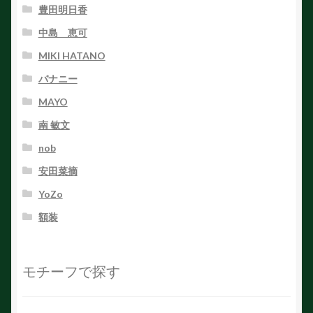
豊田明日香
中島 恵可
MIKI HATANO
バナニー
MAYO
南 敏文
nob
安田菜摘
YoZo
額装
モチーフで探す