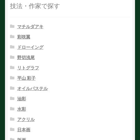
技法・作家で探す
マチルダアキ
彩咲翼
ドローイング
野切浅尾
リトグラフ
平山 彩子
オイルパステル
油彩
水彩
アクリル
日本画
版画