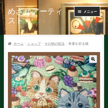
めざせアーティ
ナ
コ
メニュー
ビ
ン
スト
ゲ
テ
ー
ン
Ｑ＆Ａ
シ
ツ
ョ
へ
ホーム
ショップ
その他の技法
幸運を祈る猫
お問い合せ
ン
ス
へ
キ
会社概要
ス
ッ
キ
プ
🔍
ッ
作家で探す
プ
作家申請
初めての方へ
絵を探す