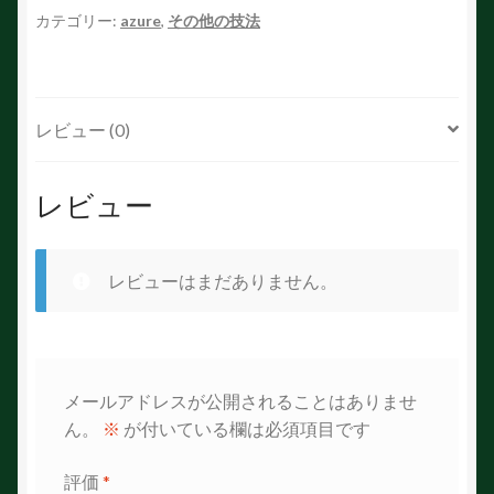
る
カテゴリー:
azure
,
その他の技法
猫
個
レビュー (0)
レビュー
レビューはまだありません。
メールアドレスが公開されることはありませ
ん。
※
が付いている欄は必須項目です
評価
*