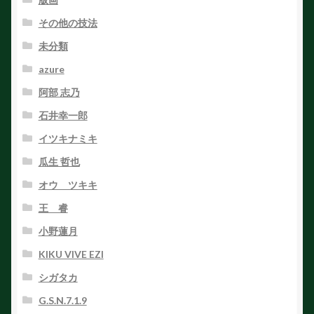
その他の技法
未分類
azure
阿部 志乃
石井幸一郎
イツキナミキ
瓜生 哲也
オウ ツキキ
王 睿
小野蓮月
KIKU VIVE EZI
シガタカ
G.S.N.7.1.9