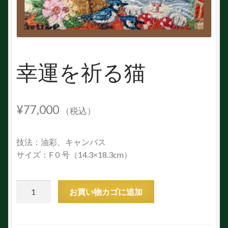
幸運を祈る猫
¥
77,000
（税込）
技法：油彩、キャンバス
サイズ：F０号（14.3×18.3cm）
幸
お買い物カゴに追加
運
を
祈